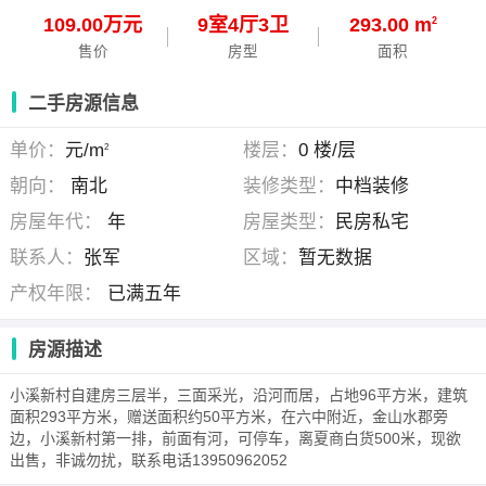
109.00万元
9
室
4
厅
3
卫
293.00 m
2
售价
房型
面积
二手房源信息
单价：
元/m
楼层：
0 楼/层
2
朝向：
南北
装修类型：
中档装修
房屋年代：
年
房屋类型：
民房私宅
联系人：
张军
区域：
暂无数据
产权年限：
已满五年
房源描述
小溪新村自建房三层半，三面采光，沿河而居，占地96平方米，建筑
面积293平方米，赠送面积约50平方米，在六中附近，金山水郡旁
边，小溪新村第一排，前面有河，可停车，离夏商白货500米，现欲
出售，非诚勿扰，联系电话13950962052