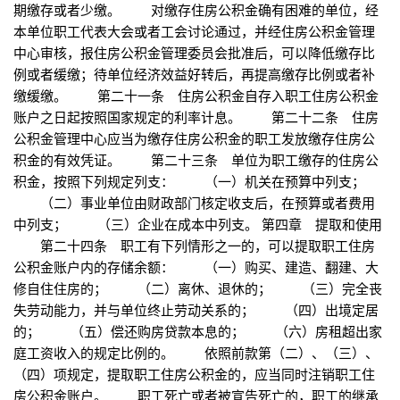
期缴存或者少缴。 对缴存住房公积金确有困难的单位，经
本单位职工代表大会或者工会讨论通过，并经住房公积金管理
中心审核，报住房公积金管理委员会批准后，可以降低缴存比
例或者缓缴；待单位经济效益好转后，再提高缴存比例或者补
缴缓缴。 第二十一条 住房公积金自存入职工住房公积金
账户之日起按照国家规定的利率计息。 第二十二条 住房
公积金管理中心应当为缴存住房公积金的职工发放缴存住房公
积金的有效凭证。 第二十三条 单位为职工缴存的住房公
积金，按照下列规定列支： （一）机关在预算中列支；
（二）事业单位由财政部门核定收支后，在预算或者费用
中列支； （三）企业在成本中列支。 第四章 提取和使用
第二十四条 职工有下列情形之一的，可以提取职工住房
公积金账户内的存储余额： （一）购买、建造、翻建、大
修自住住房的； （二）离休、退休的； （三）完全丧
失劳动能力，并与单位终止劳动关系的； （四）出境定居
的； （五）偿还购房贷款本息的； （六）房租超出家
庭工资收入的规定比例的。 依照前款第（二）、（三）、
（四）项规定，提取职工住房公积金的，应当同时注销职工住
房公积金账户。 职工死亡或者被宣告死亡的，职工的继承