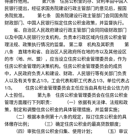
得挪作他用。 第六条 住房公积金的存、贷利率由中国人
民银行提出，经征求国务院建设行政主管部门的意见后，报国
务院批准。 第七条 国务院建设行政主管部门会同国务院
财政部门、中国人民银行拟定住房公积金政策，并监督执行。
省、自治区人民政府建设行政主管部门会同同级财政部门
以及中国人民银行分支机构，负责本行政区域内住房公积金管
理法规、政策执行情况的监督。 第二章 机构及其职责 第
八条 直辖市和省、自治区人民政府所在地的市以及其他设区
的市（地、州、盟），应当设立住房公积金管理委员会，作为
住房公积金管理的决策机构。住房公积金管理委员会的成员
中，人民政府负责人和建设、财政、人民银行等有关部门负责
人以及有关专家占1/3，工会代表和职工代表占1/3，单位代表占
1/3。 住房公积金管理委员会主任应当由具有社会公信力的
人士担任。 第九条 住房公积金管理委员会在住房公积金
管理方面履行下列职责： （一）依据有关法律、法规和政
策，制定和调整住房公积金的具体管理措施，并监督实施；
（二）根据本条例第十八条的规定，拟订住房公积金的具
体缴存比例； （三）确定住房公积金的最高贷款额度；
（四）审批住房公积金归集、使用计划； （五）审议