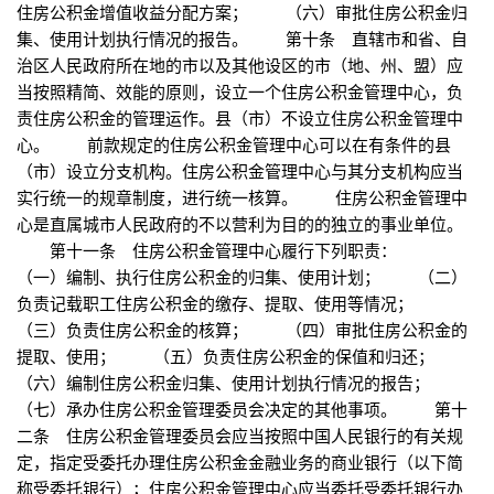
住房公积金增值收益分配方案； （六）审批住房公积金归
集、使用计划执行情况的报告。 第十条 直辖市和省、自
治区人民政府所在地的市以及其他设区的市（地、州、盟）应
当按照精简、效能的原则，设立一个住房公积金管理中心，负
责住房公积金的管理运作。县（市）不设立住房公积金管理中
心。 前款规定的住房公积金管理中心可以在有条件的县
（市）设立分支机构。住房公积金管理中心与其分支机构应当
实行统一的规章制度，进行统一核算。 住房公积金管理中
心是直属城市人民政府的不以营利为目的的独立的事业单位。
第十一条 住房公积金管理中心履行下列职责：
（一）编制、执行住房公积金的归集、使用计划； （二）
负责记载职工住房公积金的缴存、提取、使用等情况；
（三）负责住房公积金的核算； （四）审批住房公积金的
提取、使用； （五）负责住房公积金的保值和归还；
（六）编制住房公积金归集、使用计划执行情况的报告；
（七）承办住房公积金管理委员会决定的其他事项。 第十
二条 住房公积金管理委员会应当按照中国人民银行的有关规
定，指定受委托办理住房公积金金融业务的商业银行（以下简
称受委托银行）；住房公积金管理中心应当委托受委托银行办