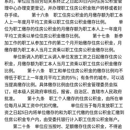
系的，单位应当自劳动关系终止之日起30日内向住房公积金管
理中心办理变更登记，并办理职工住房公积金账户转移或者封
存手续。 第十六条 职工住房公积金的月缴存额为职工本
人上一年度月平均工资乘以职工住房公积金缴存比例。 单
位为职工缴存的住房公积金的月缴存额为职工本人上一年度月
平均工资乘以单位住房公积金缴存比例。 第十七条 新参
加工作的职工从参加工作的第二个月开始缴存住房公积金，月
缴存额为职工本人当月工资乘以职工住房公积金缴存比例。
单位新调入的职工从调入单位发放工资之日起缴存住房公
积金，月缴存额为职工本人当月工资乘以职工住房公积金缴存
比例。 第十八条 职工和单位住房公积金的缴存比例均不
得低于职工上一年度月平均工资的5％；有条件的城市，可以适
当提高缴存比例。具体缴存比例由住房公积金管理委员会拟
订，经本级人民政府审核后，报省、自治区、直辖市人民政府
批准。 第十九条 职工个人缴存的住房公积金，由所在单
位每月从其工资中代扣代缴。 单位应当于每月发放职工工
资之日起5日内将单位缴存的和为职工代缴的住房公积金汇缴到
住房公积金专户内，由受委托银行计入职工住房公积金账户。
第二十条 单位应当按时、足额缴存住房公积金，不得逾