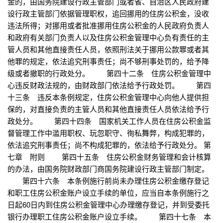
金的，由国务院建设行政主管部门或者省、自治区人民政府建
设行政主管部门依据管理职权，追回挪用的住房公积金，没收
违法所得；对挪用或者批准挪用住房公积金的人民政府负责人
和政府有关部门负责人以及住房公积金管理中心负有责任的主
管人员和其他直接责任人员，依照刑法关于挪用公款罪或者其
他罪的规定，依法追究刑事责任；尚不够刑事处罚的，给予降
级或者撤职的行政处分。 第四十二条 住房公积金管理中
心违反财政法规的，由财政部门依法给予行政处罚。 第四
十三条 违反本条例规定，住房公积金管理中心向他人提供担
保的，对直接负责的主管人员和其他直接责任人员依法给予行
政处分。 第四十四条 国家机关工作人员在住房公积金监
督管理工作中滥用职权、玩忽职守、徇私舞弊，构成犯罪的，
依法追究刑事责任；尚不构成犯罪的，依法给予行政处分。 第
七章 附则 第四十五条 住房公积金财务管理和会计核算
的办法，由国务院财政部门商国务院建设行政主管部门制定。
第四十六条 本条例施行前尚未办理住房公积金缴存登记
和职工住房公积金账户设立手续的单位，应当自本条例施行之
日起60日内到住房公积金管理中心办理缴存登记，并到受委托
银行办理职工住房公积金账户设立手续。 第四十七条 本